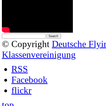
© Copyright
Deutsche Fly
Klassenvereinigung
RSS
Facebook
flickr
top