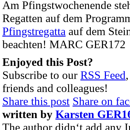
Am Pfingstwochenende stehe
Regatten auf dem Program
Pfingstregatta
auf dem Stein
beachten! MARC GER172
Enjoyed this Post?
Subscribe to our
RSS Feed
friends and colleagues!
Share this post
Share on fa
written by
Karsten GER1
The author didn‘t add any In